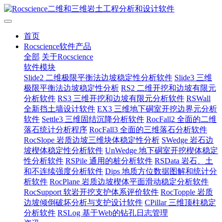
首页
Rocscience软件产品
全部
关于Rocscience
软件模块
Slide2 二维极限平衡法边坡稳定性分析软件
Slide3 三维
极限平衡法边坡稳定性分析
RS2 二维开挖和边坡有限元
分析软件
RS3 三维开挖和边坡有限元分析软件
RSWall
全新挡土墙设计软件
EX3 三维地下硐室开挖边界元分析
软件
Settle3 三维固结沉降分析软件
RocFall2 全面的二维
落石统计分析程序
RocFall3 全面的三维落石分析软件
RocSlope 岩质边坡三维块体稳定性分析
SWedge 岩石边
坡楔体稳定性分析软件
UnWedge 地下硐室开挖楔体稳定
性分析软件
RSPile 通用的桩分析软件
RSData 岩石、土
和不连续强度分析软件
Dips 地质方位数据图解和统计分
析软件
RocPlane 岩质边坡楔体平面滑动稳定分析软件
RocSupport 软岩开挖支护体系评价软件
RocTopple 岩质
边坡倾倒破坏分析与支护设计软件
CPillar 三维顶柱稳定
分析软件
RSLog 基于Web的钻孔日志管理