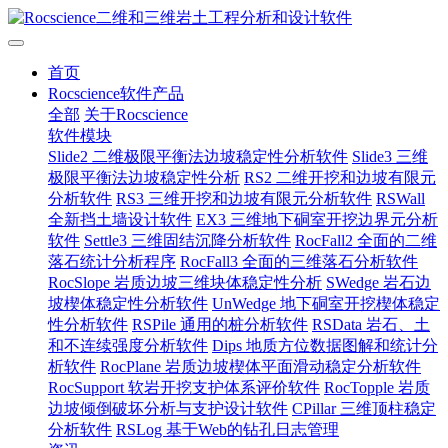
首页
Rocscience软件产品
全部
关于Rocscience
软件模块
Slide2 二维极限平衡法边坡稳定性分析软件
Slide3 三维
极限平衡法边坡稳定性分析
RS2 二维开挖和边坡有限元
分析软件
RS3 三维开挖和边坡有限元分析软件
RSWall
全新挡土墙设计软件
EX3 三维地下硐室开挖边界元分析
软件
Settle3 三维固结沉降分析软件
RocFall2 全面的二维
落石统计分析程序
RocFall3 全面的三维落石分析软件
RocSlope 岩质边坡三维块体稳定性分析
SWedge 岩石边
坡楔体稳定性分析软件
UnWedge 地下硐室开挖楔体稳定
性分析软件
RSPile 通用的桩分析软件
RSData 岩石、土
和不连续强度分析软件
Dips 地质方位数据图解和统计分
析软件
RocPlane 岩质边坡楔体平面滑动稳定分析软件
RocSupport 软岩开挖支护体系评价软件
RocTopple 岩质
边坡倾倒破坏分析与支护设计软件
CPillar 三维顶柱稳定
分析软件
RSLog 基于Web的钻孔日志管理