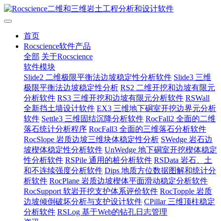
首页
Rocscience软件产品
全部
关于Rocscience
软件模块
Slide2 二维极限平衡法边坡稳定性分析软件
Slide3 三维
极限平衡法边坡稳定性分析
RS2 二维开挖和边坡有限元
分析软件
RS3 三维开挖和边坡有限元分析软件
RSWall
全新挡土墙设计软件
EX3 三维地下硐室开挖边界元分析
软件
Settle3 三维固结沉降分析软件
RocFall2 全面的二维
落石统计分析程序
RocFall3 全面的三维落石分析软件
RocSlope 岩质边坡三维块体稳定性分析
SWedge 岩石边
坡楔体稳定性分析软件
UnWedge 地下硐室开挖楔体稳定
性分析软件
RSPile 通用的桩分析软件
RSData 岩石、土
和不连续强度分析软件
Dips 地质方位数据图解和统计分
析软件
RocPlane 岩质边坡楔体平面滑动稳定分析软件
RocSupport 软岩开挖支护体系评价软件
RocTopple 岩质
边坡倾倒破坏分析与支护设计软件
CPillar 三维顶柱稳定
分析软件
RSLog 基于Web的钻孔日志管理