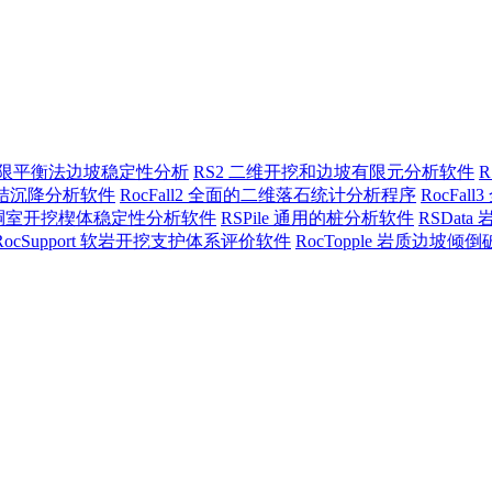
三维极限平衡法边坡稳定性分析
RS2 二维开挖和边坡有限元分析软件
三维固结沉降分析软件
RocFall2 全面的二维落石统计分析程序
RocFa
地下硐室开挖楔体稳定性分析软件
RSPile 通用的桩分析软件
RSDat
RocSupport 软岩开挖支护体系评价软件
RocTopple 岩质边