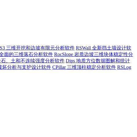
RS3 三维开挖和边坡有限元分析软件
RSWall 全新挡土墙设计软
ll3 全面的三维落石分析软件
RocSlope 岩质边坡三维块体稳定性分
a 岩石、土和不连续强度分析软件
Dips 地质方位数据图解和统计
坡倾倒破坏分析与支护设计软件
CPillar 三维顶柱稳定分析软件
RSLog