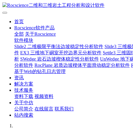
首页
Rocscience软件产品
全部
关于Rocscience
软件模块
Slide2 二维极限平衡法边坡稳定性分析软件
Slide3 
件
EX3 三维地下硐室开挖边界元分析软件
Settle3 
析
SWedge 岩石边坡楔体稳定性分析软件
UnWedge 
分析软件
RocPlane 岩质边坡楔体平面滑动稳定分析软件
基于Web的钻孔日志管理
资讯
解决方案
技术服务
资料下载
视频资料
关于中仿
公司简介
在线留言
联系我们
站内搜索