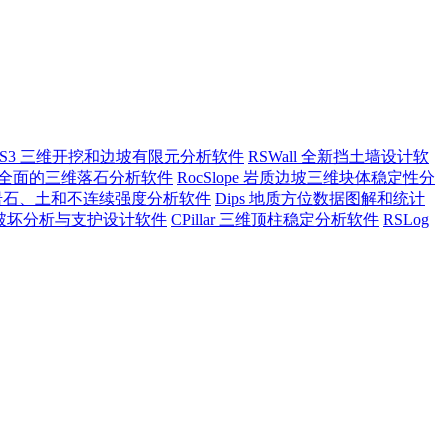
RS3 三维开挖和边坡有限元分析软件
RSWall 全新挡土墙设计软
ll3 全面的三维落石分析软件
RocSlope 岩质边坡三维块体稳定性分
a 岩石、土和不连续强度分析软件
Dips 地质方位数据图解和统计
坡倾倒破坏分析与支护设计软件
CPillar 三维顶柱稳定分析软件
RSLog