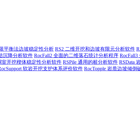
三维极限平衡法边坡稳定性分析
RS2 二维开挖和边坡有限元分析软件
三维固结沉降分析软件
RocFall2 全面的二维落石统计分析程序
RocFa
地下硐室开挖楔体稳定性分析软件
RSPile 通用的桩分析软件
RSDat
RocSupport 软岩开挖支护体系评价软件
RocTopple 岩质边