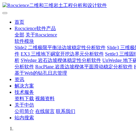
首页
Rocscience软件产品
全部
关于Rocscience
软件模块
Slide2 二维极限平衡法边坡稳定性分析软件
Slide3 
件
EX3 三维地下硐室开挖边界元分析软件
Settle3 
析
SWedge 岩石边坡楔体稳定性分析软件
UnWedge 
分析软件
RocPlane 岩质边坡楔体平面滑动稳定分析软件
基于Web的钻孔日志管理
资讯
解决方案
技术服务
资料下载
视频资料
关于中仿
公司简介
在线留言
联系我们
站内搜索