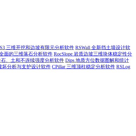
RS3 三维开挖和边坡有限元分析软件
RSWall 全新挡土墙设计软
ll3 全面的三维落石分析软件
RocSlope 岩质边坡三维块体稳定性分
a 岩石、土和不连续强度分析软件
Dips 地质方位数据图解和统计
坡倾倒破坏分析与支护设计软件
CPillar 三维顶柱稳定分析软件
RSLog