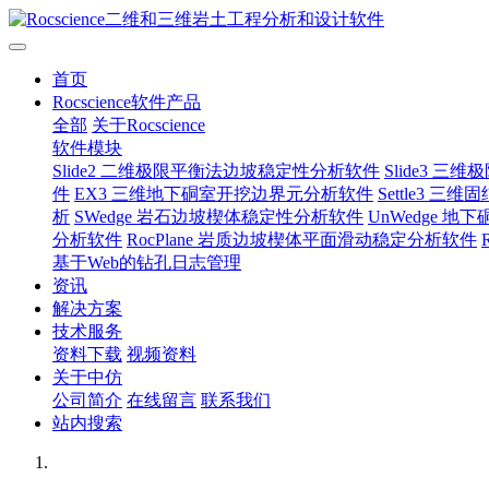
首页
Rocscience软件产品
全部
关于Rocscience
软件模块
Slide2 二维极限平衡法边坡稳定性分析软件
Slide3 
件
EX3 三维地下硐室开挖边界元分析软件
Settle3 
析
SWedge 岩石边坡楔体稳定性分析软件
UnWedge 
分析软件
RocPlane 岩质边坡楔体平面滑动稳定分析软件
基于Web的钻孔日志管理
资讯
解决方案
技术服务
资料下载
视频资料
关于中仿
公司简介
在线留言
联系我们
站内搜索