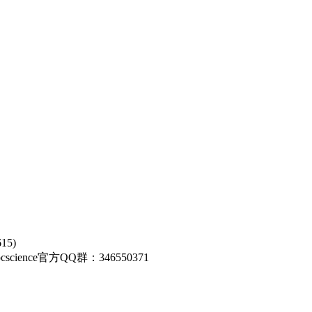
5)
0 Rocscience官方QQ群：346550371