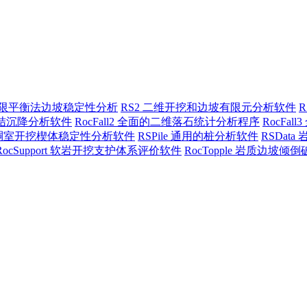
三维极限平衡法边坡稳定性分析
RS2 二维开挖和边坡有限元分析软件
三维固结沉降分析软件
RocFall2 全面的二维落石统计分析程序
RocFa
地下硐室开挖楔体稳定性分析软件
RSPile 通用的桩分析软件
RSDat
RocSupport 软岩开挖支护体系评价软件
RocTopple 岩质边