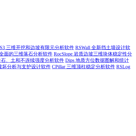
RS3 三维开挖和边坡有限元分析软件
RSWall 全新挡土墙设计软
ll3 全面的三维落石分析软件
RocSlope 岩质边坡三维块体稳定性分
a 岩石、土和不连续强度分析软件
Dips 地质方位数据图解和统计
坡倾倒破坏分析与支护设计软件
CPillar 三维顶柱稳定分析软件
RSLog