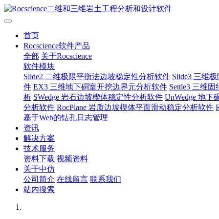
首页
Rocscience软件产品
全部
关于Rocscience
软件模块
Slide2 二维极限平衡法边坡稳定性分析软件
Slide3 
件
EX3 三维地下硐室开挖边界元分析软件
Settle3 
析
SWedge 岩石边坡楔体稳定性分析软件
UnWedge 
分析软件
RocPlane 岩质边坡楔体平面滑动稳定分析软件
基于Web的钻孔日志管理
资讯
解决方案
技术服务
资料下载
视频资料
关于中仿
公司简介
在线留言
联系我们
站内搜索