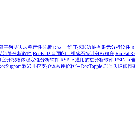
三维极限平衡法边坡稳定性分析
RS2 二维开挖和边坡有限元分析软件
三维固结沉降分析软件
RocFall2 全面的二维落石统计分析程序
RocFa
地下硐室开挖楔体稳定性分析软件
RSPile 通用的桩分析软件
RSDat
RocSupport 软岩开挖支护体系评价软件
RocTopple 岩质边