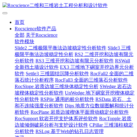
首页
Rocscience软件产品
全部
关于Rocscience
软件模块
Slide2 二维极限平衡法边坡稳定性分析软件
Slide3 三维
极限平衡法边坡稳定性分析
RS2 二维开挖和边坡有限元
分析软件
RS3 三维开挖和边坡有限元分析软件
RSWall
全新挡土墙设计软件
EX3 三维地下硐室开挖边界元分析
软件
Settle3 三维固结沉降分析软件
RocFall2 全面的二维
落石统计分析程序
RocFall3 全面的三维落石分析软件
RocSlope 岩质边坡三维块体稳定性分析
SWedge 岩石边
坡楔体稳定性分析软件
UnWedge 地下硐室开挖楔体稳定
性分析软件
RSPile 通用的桩分析软件
RSData 岩石、土
和不连续强度分析软件
Dips 地质方位数据图解和统计分
析软件
RocPlane 岩质边坡楔体平面滑动稳定分析软件
RocSupport 软岩开挖支护体系评价软件
RocTopple 岩质
边坡倾倒破坏分析与支护设计软件
CPillar 三维顶柱稳定
分析软件
RSLog 基于Web的钻孔日志管理