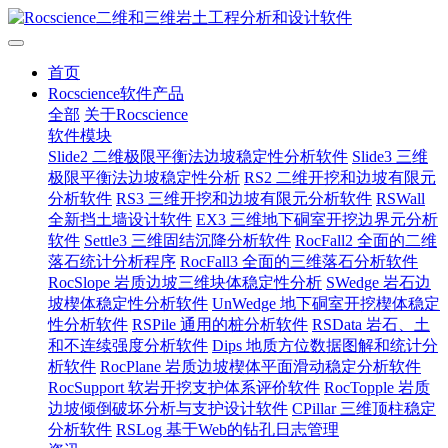
首页
Rocscience软件产品
全部
关于Rocscience
软件模块
Slide2 二维极限平衡法边坡稳定性分析软件
Slide3 三维
极限平衡法边坡稳定性分析
RS2 二维开挖和边坡有限元
分析软件
RS3 三维开挖和边坡有限元分析软件
RSWall
全新挡土墙设计软件
EX3 三维地下硐室开挖边界元分析
软件
Settle3 三维固结沉降分析软件
RocFall2 全面的二维
落石统计分析程序
RocFall3 全面的三维落石分析软件
RocSlope 岩质边坡三维块体稳定性分析
SWedge 岩石边
坡楔体稳定性分析软件
UnWedge 地下硐室开挖楔体稳定
性分析软件
RSPile 通用的桩分析软件
RSData 岩石、土
和不连续强度分析软件
Dips 地质方位数据图解和统计分
析软件
RocPlane 岩质边坡楔体平面滑动稳定分析软件
RocSupport 软岩开挖支护体系评价软件
RocTopple 岩质
边坡倾倒破坏分析与支护设计软件
CPillar 三维顶柱稳定
分析软件
RSLog 基于Web的钻孔日志管理