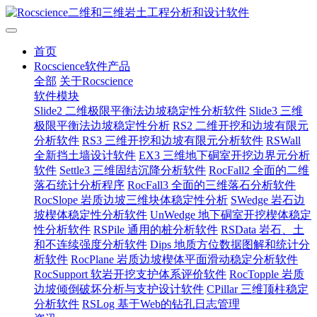
首页
Rocscience软件产品
全部
关于Rocscience
软件模块
Slide2 二维极限平衡法边坡稳定性分析软件
Slide3 三维
极限平衡法边坡稳定性分析
RS2 二维开挖和边坡有限元
分析软件
RS3 三维开挖和边坡有限元分析软件
RSWall
全新挡土墙设计软件
EX3 三维地下硐室开挖边界元分析
软件
Settle3 三维固结沉降分析软件
RocFall2 全面的二维
落石统计分析程序
RocFall3 全面的三维落石分析软件
RocSlope 岩质边坡三维块体稳定性分析
SWedge 岩石边
坡楔体稳定性分析软件
UnWedge 地下硐室开挖楔体稳定
性分析软件
RSPile 通用的桩分析软件
RSData 岩石、土
和不连续强度分析软件
Dips 地质方位数据图解和统计分
析软件
RocPlane 岩质边坡楔体平面滑动稳定分析软件
RocSupport 软岩开挖支护体系评价软件
RocTopple 岩质
边坡倾倒破坏分析与支护设计软件
CPillar 三维顶柱稳定
分析软件
RSLog 基于Web的钻孔日志管理