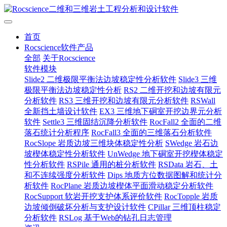
首页
Rocscience软件产品
全部
关于Rocscience
软件模块
Slide2 二维极限平衡法边坡稳定性分析软件
Slide3 三维
极限平衡法边坡稳定性分析
RS2 二维开挖和边坡有限元
分析软件
RS3 三维开挖和边坡有限元分析软件
RSWall
全新挡土墙设计软件
EX3 三维地下硐室开挖边界元分析
软件
Settle3 三维固结沉降分析软件
RocFall2 全面的二维
落石统计分析程序
RocFall3 全面的三维落石分析软件
RocSlope 岩质边坡三维块体稳定性分析
SWedge 岩石边
坡楔体稳定性分析软件
UnWedge 地下硐室开挖楔体稳定
性分析软件
RSPile 通用的桩分析软件
RSData 岩石、土
和不连续强度分析软件
Dips 地质方位数据图解和统计分
析软件
RocPlane 岩质边坡楔体平面滑动稳定分析软件
RocSupport 软岩开挖支护体系评价软件
RocTopple 岩质
边坡倾倒破坏分析与支护设计软件
CPillar 三维顶柱稳定
分析软件
RSLog 基于Web的钻孔日志管理