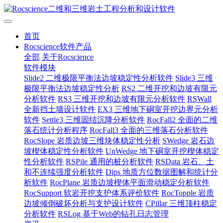
首页
Rocscience软件产品
全部
关于Rocscience
软件模块
Slide2 二维极限平衡法边坡稳定性分析软件
Slide3 三维
极限平衡法边坡稳定性分析
RS2 二维开挖和边坡有限元
分析软件
RS3 三维开挖和边坡有限元分析软件
RSWall
全新挡土墙设计软件
EX3 三维地下硐室开挖边界元分析
软件
Settle3 三维固结沉降分析软件
RocFall2 全面的二维
落石统计分析程序
RocFall3 全面的三维落石分析软件
RocSlope 岩质边坡三维块体稳定性分析
SWedge 岩石边
坡楔体稳定性分析软件
UnWedge 地下硐室开挖楔体稳定
性分析软件
RSPile 通用的桩分析软件
RSData 岩石、土
和不连续强度分析软件
Dips 地质方位数据图解和统计分
析软件
RocPlane 岩质边坡楔体平面滑动稳定分析软件
RocSupport 软岩开挖支护体系评价软件
RocTopple 岩质
边坡倾倒破坏分析与支护设计软件
CPillar 三维顶柱稳定
分析软件
RSLog 基于Web的钻孔日志管理