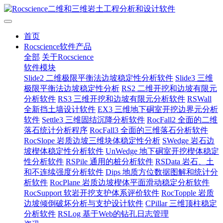
首页
Rocscience软件产品
全部
关于Rocscience
软件模块
Slide2 二维极限平衡法边坡稳定性分析软件
Slide3 三维
极限平衡法边坡稳定性分析
RS2 二维开挖和边坡有限元
分析软件
RS3 三维开挖和边坡有限元分析软件
RSWall
全新挡土墙设计软件
EX3 三维地下硐室开挖边界元分析
软件
Settle3 三维固结沉降分析软件
RocFall2 全面的二维
落石统计分析程序
RocFall3 全面的三维落石分析软件
RocSlope 岩质边坡三维块体稳定性分析
SWedge 岩石边
坡楔体稳定性分析软件
UnWedge 地下硐室开挖楔体稳定
性分析软件
RSPile 通用的桩分析软件
RSData 岩石、土
和不连续强度分析软件
Dips 地质方位数据图解和统计分
析软件
RocPlane 岩质边坡楔体平面滑动稳定分析软件
RocSupport 软岩开挖支护体系评价软件
RocTopple 岩质
边坡倾倒破坏分析与支护设计软件
CPillar 三维顶柱稳定
分析软件
RSLog 基于Web的钻孔日志管理