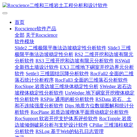
首页
Rocscience软件产品
全部
关于Rocscience
软件模块
Slide2 二维极限平衡法边坡稳定性分析软件
Slide3 三维
极限平衡法边坡稳定性分析
RS2 二维开挖和边坡有限元
分析软件
RS3 三维开挖和边坡有限元分析软件
RSWall
全新挡土墙设计软件
EX3 三维地下硐室开挖边界元分析
软件
Settle3 三维固结沉降分析软件
RocFall2 全面的二维
落石统计分析程序
RocFall3 全面的三维落石分析软件
RocSlope 岩质边坡三维块体稳定性分析
SWedge 岩石边
坡楔体稳定性分析软件
UnWedge 地下硐室开挖楔体稳定
性分析软件
RSPile 通用的桩分析软件
RSData 岩石、土
和不连续强度分析软件
Dips 地质方位数据图解和统计分
析软件
RocPlane 岩质边坡楔体平面滑动稳定分析软件
RocSupport 软岩开挖支护体系评价软件
RocTopple 岩质
边坡倾倒破坏分析与支护设计软件
CPillar 三维顶柱稳定
分析软件
RSLog 基于Web的钻孔日志管理