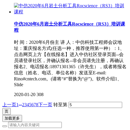
中仿2020年6月岩土分析工具Rocscience（RS3）培训课
程
时 间：2020年6月份主 讲 人：中仿科技工程师会议地
址：重庆报名方式(任选一种，推荐使用第一种）：1、
点击网页上方【在线报名】进入中仿社区登录页面--会
员请登录社区，并确认报名--非会员请先注册，再确认
报名2、电话报名:18971301365（许先生），或者将报名
信息（姓名、电话、单位名称）发送至E-mail:
Rino#cntech.com。(请将“#”替换为“@”)。软件介绍1、
Slide
2020-01-20
308
...
上一页
1
2
3
4
5
6
7
8
下一页
转至第
加载更多