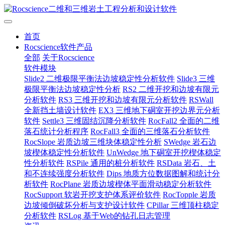
首页
Rocscience软件产品
全部
关于Rocscience
软件模块
Slide2 二维极限平衡法边坡稳定性分析软件
Slide3 三维
极限平衡法边坡稳定性分析
RS2 二维开挖和边坡有限元
分析软件
RS3 三维开挖和边坡有限元分析软件
RSWall
全新挡土墙设计软件
EX3 三维地下硐室开挖边界元分析
软件
Settle3 三维固结沉降分析软件
RocFall2 全面的二维
落石统计分析程序
RocFall3 全面的三维落石分析软件
RocSlope 岩质边坡三维块体稳定性分析
SWedge 岩石边
坡楔体稳定性分析软件
UnWedge 地下硐室开挖楔体稳定
性分析软件
RSPile 通用的桩分析软件
RSData 岩石、土
和不连续强度分析软件
Dips 地质方位数据图解和统计分
析软件
RocPlane 岩质边坡楔体平面滑动稳定分析软件
RocSupport 软岩开挖支护体系评价软件
RocTopple 岩质
边坡倾倒破坏分析与支护设计软件
CPillar 三维顶柱稳定
分析软件
RSLog 基于Web的钻孔日志管理