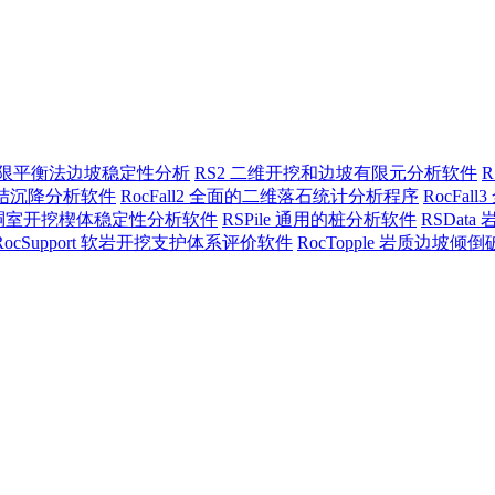
三维极限平衡法边坡稳定性分析
RS2 二维开挖和边坡有限元分析软件
三维固结沉降分析软件
RocFall2 全面的二维落石统计分析程序
RocFa
地下硐室开挖楔体稳定性分析软件
RSPile 通用的桩分析软件
RSDat
RocSupport 软岩开挖支护体系评价软件
RocTopple 岩质边