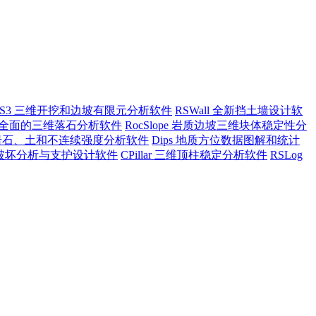
RS3 三维开挖和边坡有限元分析软件
RSWall 全新挡土墙设计软
ll3 全面的三维落石分析软件
RocSlope 岩质边坡三维块体稳定性分
a 岩石、土和不连续强度分析软件
Dips 地质方位数据图解和统计
坡倾倒破坏分析与支护设计软件
CPillar 三维顶柱稳定分析软件
RSLog