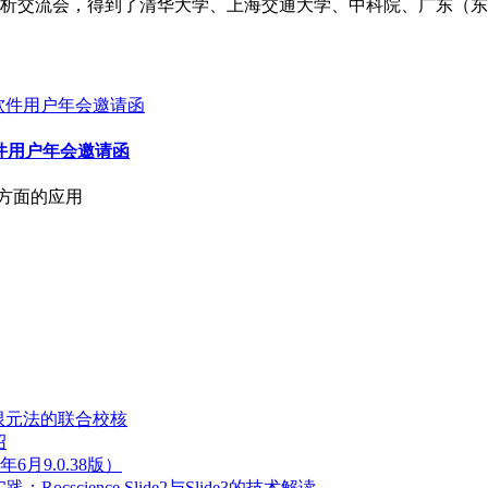
析交流会，得到了清华大学、上海交通大学、中科院、广东（东
析软件用户年会邀请函
护方面的应用
限元法的联合校核
绍
5年6月9.0.38版）
cscience Slide2与Slide3的技术解读