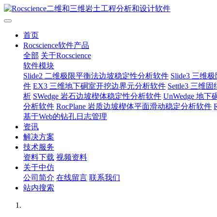
首页
Rocscience软件产品
全部
关于Rocscience
软件模块
Slide2 二维极限平衡法边坡稳定性分析软件
Slide3 
件
EX3 三维地下硐室开挖边界元分析软件
Settle3 
析
SWedge 岩石边坡楔体稳定性分析软件
UnWedge 
分析软件
RocPlane 岩质边坡楔体平面滑动稳定分析软件
基于Web的钻孔日志管理
资讯
解决方案
技术服务
资料下载
视频资料
关于中仿
公司简介
在线留言
联系我们
站内搜索