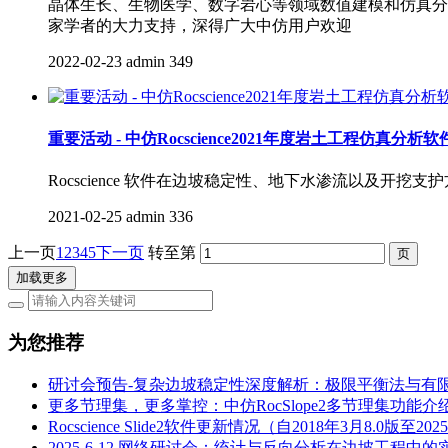
晶体生长、生物医学、数字岩心等领域数值建模和仿真分
家学者的大力支持，深得广大中仿用户欢迎
2022-02-23
admin
349
重要活动 - 中仿Rocscience2021年度岩土工程仿真分
Rocscience 软件在边坡稳定性、地下水渗流以及开挖支
2021-02-25
admin
336
上一页
1
2
3
4
5
下一页
转至第
加载更多
为您推荐
研讨会预告-复杂边坡稳定性深度解析：极限平衡法与有
更多节理集，更多掌控：中仿RocSlope2多节理集功能介
Rocscience Slide2软件更新情况（自2018年3月8.0版至202
2025-6-12 网络研讨会：统计与反向分析在边坡工程中的实践：Ro