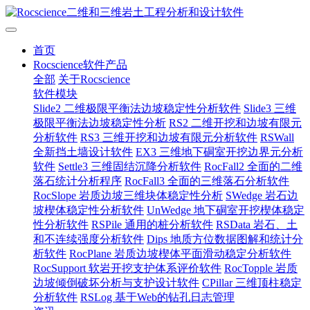
首页
Rocscience软件产品
全部
关于Rocscience
软件模块
Slide2 二维极限平衡法边坡稳定性分析软件
Slide3 三维
极限平衡法边坡稳定性分析
RS2 二维开挖和边坡有限元
分析软件
RS3 三维开挖和边坡有限元分析软件
RSWall
全新挡土墙设计软件
EX3 三维地下硐室开挖边界元分析
软件
Settle3 三维固结沉降分析软件
RocFall2 全面的二维
落石统计分析程序
RocFall3 全面的三维落石分析软件
RocSlope 岩质边坡三维块体稳定性分析
SWedge 岩石边
坡楔体稳定性分析软件
UnWedge 地下硐室开挖楔体稳定
性分析软件
RSPile 通用的桩分析软件
RSData 岩石、土
和不连续强度分析软件
Dips 地质方位数据图解和统计分
析软件
RocPlane 岩质边坡楔体平面滑动稳定分析软件
RocSupport 软岩开挖支护体系评价软件
RocTopple 岩质
边坡倾倒破坏分析与支护设计软件
CPillar 三维顶柱稳定
分析软件
RSLog 基于Web的钻孔日志管理