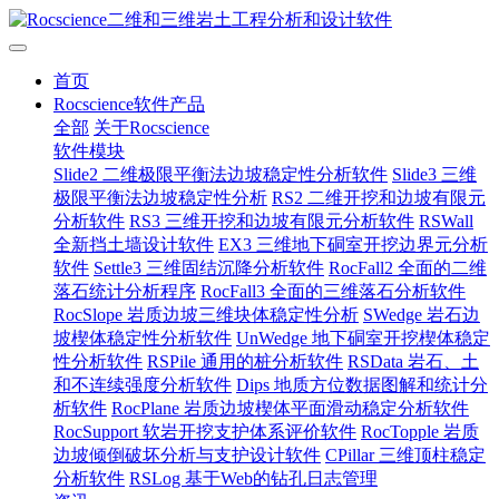
首页
Rocscience软件产品
全部
关于Rocscience
软件模块
Slide2 二维极限平衡法边坡稳定性分析软件
Slide3 三维
极限平衡法边坡稳定性分析
RS2 二维开挖和边坡有限元
分析软件
RS3 三维开挖和边坡有限元分析软件
RSWall
全新挡土墙设计软件
EX3 三维地下硐室开挖边界元分析
软件
Settle3 三维固结沉降分析软件
RocFall2 全面的二维
落石统计分析程序
RocFall3 全面的三维落石分析软件
RocSlope 岩质边坡三维块体稳定性分析
SWedge 岩石边
坡楔体稳定性分析软件
UnWedge 地下硐室开挖楔体稳定
性分析软件
RSPile 通用的桩分析软件
RSData 岩石、土
和不连续强度分析软件
Dips 地质方位数据图解和统计分
析软件
RocPlane 岩质边坡楔体平面滑动稳定分析软件
RocSupport 软岩开挖支护体系评价软件
RocTopple 岩质
边坡倾倒破坏分析与支护设计软件
CPillar 三维顶柱稳定
分析软件
RSLog 基于Web的钻孔日志管理