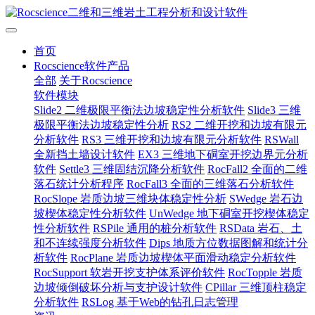
首页
Rocscience软件产品
全部
关于Rocscience
软件模块
Slide2 二维极限平衡法边坡稳定性分析软件
Slide3 三维
极限平衡法边坡稳定性分析
RS2 二维开挖和边坡有限元
分析软件
RS3 三维开挖和边坡有限元分析软件
RSWall
全新挡土墙设计软件
EX3 三维地下硐室开挖边界元分析
软件
Settle3 三维固结沉降分析软件
RocFall2 全面的二维
落石统计分析程序
RocFall3 全面的三维落石分析软件
RocSlope 岩质边坡三维块体稳定性分析
SWedge 岩石边
坡楔体稳定性分析软件
UnWedge 地下硐室开挖楔体稳定
性分析软件
RSPile 通用的桩分析软件
RSData 岩石、土
和不连续强度分析软件
Dips 地质方位数据图解和统计分
析软件
RocPlane 岩质边坡楔体平面滑动稳定分析软件
RocSupport 软岩开挖支护体系评价软件
RocTopple 岩质
边坡倾倒破坏分析与支护设计软件
CPillar 三维顶柱稳定
分析软件
RSLog 基于Web的钻孔日志管理